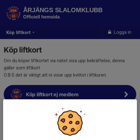
ÅRJÄNGS SLALOMKLUBB
Officiell hemsida
Logga in
Köp liftkort
Köp liftkort
Om du köper liftkortet via nätet visa upp bekräftelse, denna
gäller som liftkort.
O.B.S det är viktigt att ni visar upp kvittot i liftkuren.
Köp liftkort ej medlem
Köp liftkort medlem