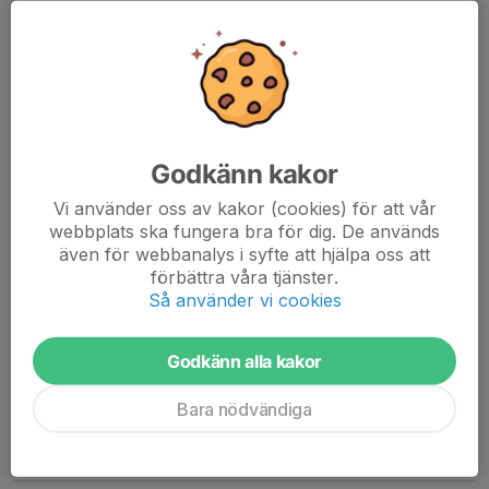
16 feb, 21:10
Godkänn kakor
Vi använder oss av kakor (cookies) för att vår
webbplats ska fungera bra för dig. De används
även för webbanalys i syfte att hjälpa oss att
förbättra våra tjänster.
Så använder vi cookies
Godkänn alla kakor
Kom och fira in sportlovet hos oss vi lovar härlig stämning,
färgat ljus & musik i högtalarna. Och inget disco utan popcorn till
Bara nödvändiga
ALLA Hoppas vi ses!
Läs mer